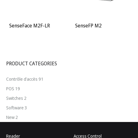
SenseFace M2F-LR
SenseFP M2
PRODUCT CATEGORIES
Contrôle d'accès
91
POS
19
Switches
2
Software
3
New
2
Reader
Access Control