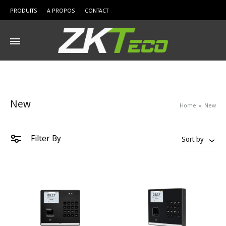
PRODUITS
A PROPOS
CONTACT
New
Home
»
New
Filter By
Sort by